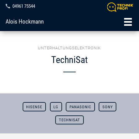
04961 75544
Alois Hockmann
UNTERHALTUNGSELEKTRONIK
TechniSat
HISENSE
LG
PANASONIC
SONY
TECHNISAT