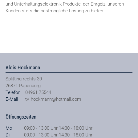
und Unterhaltungselektronik-Produkte, der Ehrgeiz, unseren
Kunden stets die bestmögliche Lösung zu bieten.
Alois Hockmann
Splitting rechts 39
26871
Papenburg
Telefon
04961 75544
E-Mail
tv_hockmann@hotmail.com
Öffnungszeiten
Mo
09:00 - 13:00 Uhr 14:30 - 18:00 Uhr
Di
09:00 - 13:00 Uhr 14:30 - 18:00 Uhr